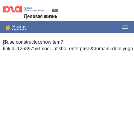
Деловая жизнь
Войти
[$use constructor.showitem?
linkid=1263975&tmod=:afisha_enterprise&domain=delo.yuga.