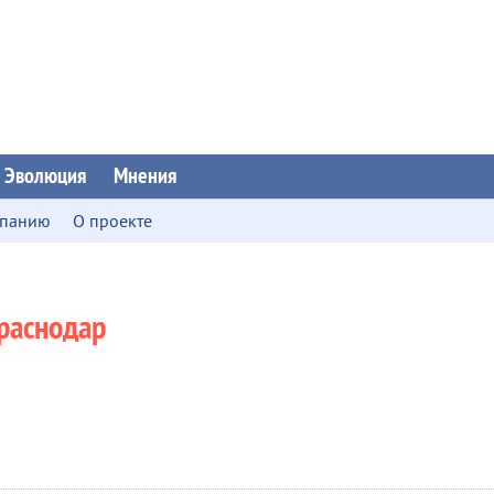
Эволюция
Мнения
мпанию
О проекте
раснодар