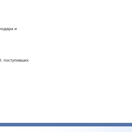
снодара и
О, поступивших