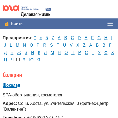
Деловая жизнь
Войти
Предприятия
:
"
«
5
7
A
B
C
D
E
F
G
H
I
J
L
M
N
O
P
R
S
T
U
V
X
Z
А
Б
В
Г
Д
Е
Ж
З
И
К
Л
М
Н
О
П
Р
С
Т
У
Ф
Х
Ц
Ч
Ш
Э
Ю
Я
Солярии
Шоколад
SPA-обертывания, косметолог
Адрес
: Сочи, Хоста, ул. Учительская, 3 (фитнес-центр
"Валентин")
Телефоны
: +7 (8622) 37-62-57