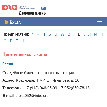
Деловая жизнь
Войти
Предприятия
:
7
F
H
S
U
W
В
Г
Е
К
Л
М
Н
О
Р
Т
Ц
Цветочные магазины
Елена
Свадебные букеты, цветы и композиции
Адрес
: Краснодар, ГМР, ул. Игнатова, д. 16
Телефоны
: +7 (918) 946-95-09, +7(952)850-78-13
E-mail
: aleks052@inbox.ru