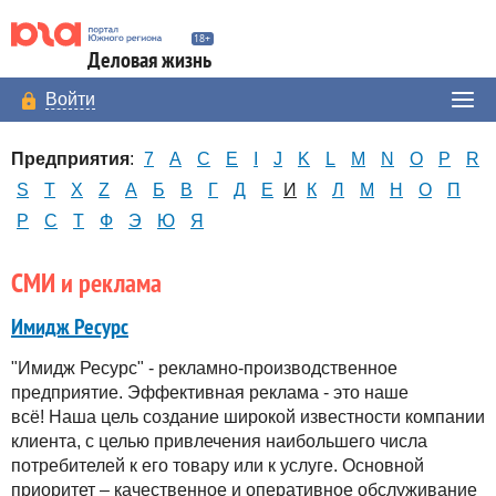
Деловая жизнь
Войти
Предприятия
:
7
A
C
E
I
J
K
L
M
N
O
P
R
S
T
X
Z
А
Б
В
Г
Д
Е
И
К
Л
М
Н
О
П
Р
С
Т
Ф
Э
Ю
Я
СМИ и реклама
Имидж Ресурс
"Имидж Ресурс" - рекламно-производственное
предприятие. Эффективная реклама - это наше
всё! Наша цель создание широкой известности компании
клиента, с целью привлечения наибольшего числа
потребителей к его товару или к услуге. Основной
приоритет – качественное и оперативное обслуживание