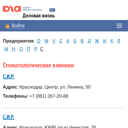
Деловая жизнь
Войти
Предприятия
:
D
M
V
Z
А
Б
В
Д
Ж
И
К
Л
М
Н
О
П
Р
С
Стоматологические клиники
С.И.Р.
Адрес
: Краснодар, Центр, ул. Ленина, 50
Телефоны
: +7 (861) 267-20-88
С.И.Р.
Адрес
: Краснодар, ЮМР, пр-кт Чекистов, 35