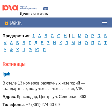
Деловая жизнь
Войти
Предприятия
:
1
A
B
C
G
H
I
L
M
O
P
R
S
V
А
Б
В
Г
Д
Е
З
И
К
Л
М
Н
О
П
С
Т
У
Ф
Х
Ч
Э
Ю
Я
Гостиницы
Igab
В отеле 13 номеров различных категорий —
стандартные, полулюксы, люксы, сюит, VIP.
Адрес
: Краснодар, Центр, ул. Северная, 363
Телефоны
: +7 (861) 274-60-69