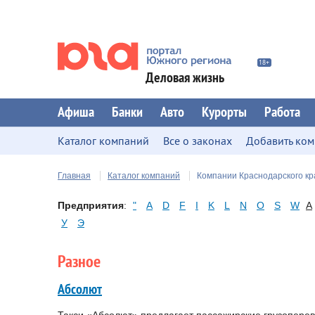
Деловая жизнь
Афиша
Банки
Авто
Курорты
Работа
Каталог компаний
Все о законах
Добавить ко
Главная
Каталог компаний
Компании Краснодарского кр
Предприятия
:
"
A
D
F
I
K
L
N
O
S
W
А
У
Э
Разное
Абсолют