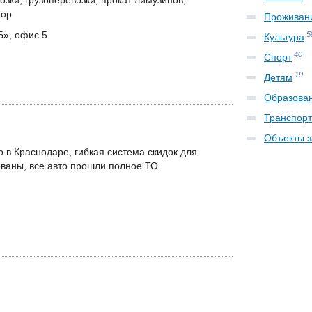
зки, грузоперевозки, прокат лимузинов,
тор
Проживан
«Б», офис 5
5
Культура
40
Спорт
19
Детям
Образова
Транспорт
Объекты 
о в Краснодаре, гибкая система скидок для
ваны, все авто прошли полное ТО.