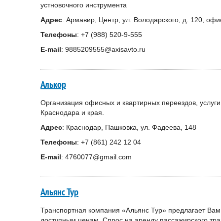
устновочного инструмента
Адрес
: Армавир, Центр, ул. Володарского, д. 120, офи
Телефоны
: +7 (988) 520-9-555
E-mail
: 9885209555@axisavto.ru
Алькор
Организация офисных и квартирных переездов, услуги г
Краснодара и края.
Адрес
: Краснодар, Пашковка, ул. Фадеева, 148
Телефоны
: +7 (861) 242 12 04
E-mail
: 4760077@gmail.com
Альянс Тур
Транспортная компания «Альянс Тур» предлагает Вам 
доступным ценам. Спрос на аренду пассажирского тра