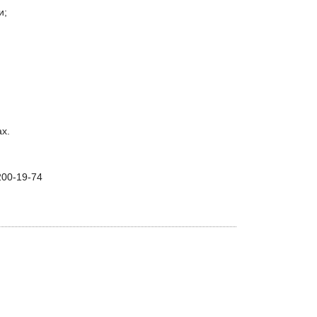
и;
х.
 200-19-74