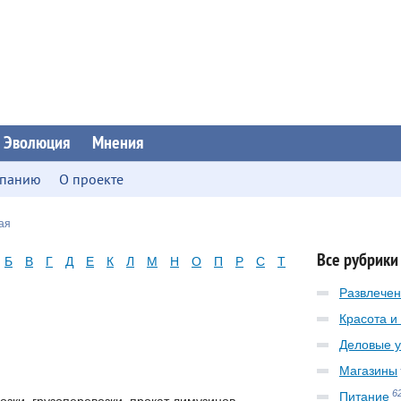
Эволюция
Мнения
мпанию
О проекте
ая
Все рубрики
Б
В
Г
Д
Е
К
Л
М
Н
О
П
Р
С
Т
Развлече
Красота и
Деловые у
Магазины
6
Питание