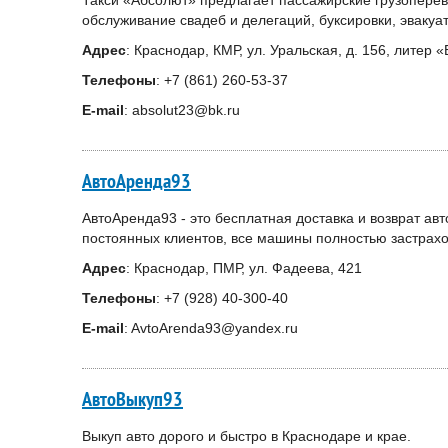
Такси «Абсолют» предлагает пассажирские грузоперево
обслуживание свадеб и делегаций, буксировки, эвакуа
Адрес
: Краснодар, КМР, ул. Уральская, д. 156, литер 
Телефоны
: +7 (861) 260-53-37
E-mail
: absolut23@bk.ru
АвтоАренда93
АвтоАренда93 - это бесплатная доставка и возврат авт
постоянных клиентов, все машины полностью застрахо
Адрес
: Краснодар, ПМР, ул. Фадеева, 421
Телефоны
: +7 (928) 40-300-40
E-mail
: AvtoArenda93@yandex.ru
АвтоВыкуп93
Выкуп авто дорого и быстро в Краснодаре и крае.