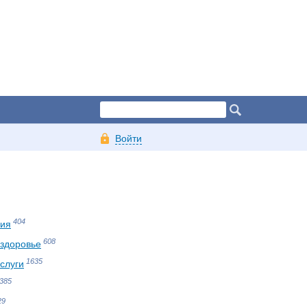
Войти
404
ния
608
 здоровье
1635
слуги
385
29