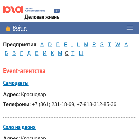
Деловая жизнь
Войти
Предприятия
:
A
D
E
F
I
L
M
P
S
T
W
А
Б
В
Г
Д
Е
И
К
М
С
Т
Ш
Event-агентства
Самоцветы
Адрес
: Краснодар
Телефоны
: +7 (861) 231-18-69, +7-918-312-85-36
Соло на двоих
Адрес
: Краснодар