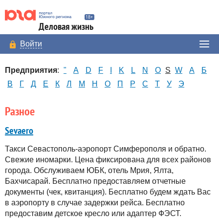
Деловая жизнь
Войти
Предприятия
:
"
A
D
F
I
K
L
N
O
S
W
А
Б
В
Г
Д
Е
К
Л
М
Н
О
П
Р
С
Т
У
Э
Разное
Sevaero
Такси Севастополь-аэропорт Симферополя и обратно.
Свежие иномарки. Цена фиксирована для всех районов
города. Обслуживаем ЮБК, отель Мрия, Ялта,
Бахчисарай. Бесплатно предоставляем отчетные
документы (чек, квитанция). Бесплатно будем ждать Вас
в аэропорту в случае задержки рейса. Бесплатно
предоставим детское кресло или адаптер ФЭСТ.