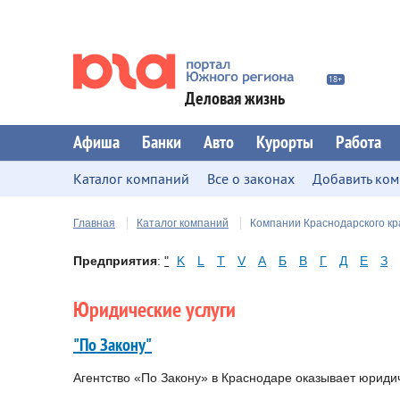
Деловая жизнь
Афиша
Банки
Авто
Курорты
Работа
Каталог компаний
Все о законах
Добавить ко
Главная
Каталог компаний
Компании Краснодарского кр
Предприятия
:
"
K
L
T
V
А
Б
В
Г
Д
Е
З
Юридические услуги
"По Закону"
Агентство «По Закону» в Краснодаре оказывает юридич