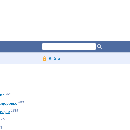
Войти
404
ния
608
 здоровье
1635
слуги
385
29