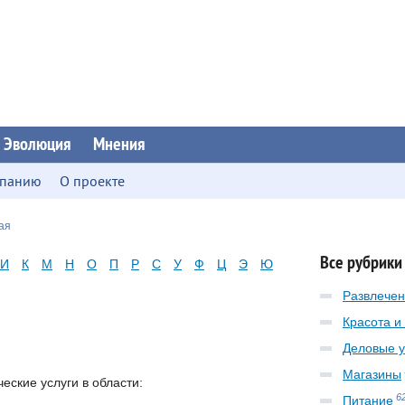
Эволюция
Мнения
мпанию
О проекте
ая
Все рубрики
И
К
М
Н
О
П
Р
С
У
Ф
Ц
Э
Ю
Развлече
Красота и
Деловые у
Магазины
еские услуги в области:
6
Питание