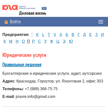
Деловая жизнь
Войти
Предприятия
:
"
K
L
T
V
А
Б
В
Г
Д
Е
З
И
К
М
Н
О
П
Р
С
У
Ф
Ц
Э
Ю
Юридические услуги
Правильные решения
Бухгалтерские и юридические услуги. аудит, аутсорсинг.
Адрес
: Краснодар, Горхутор, ул. Яхонтовая 2, офис 303
Телефоны
: +7 (988) 368-75-75
E-mail
: pravre.info@gmail.com