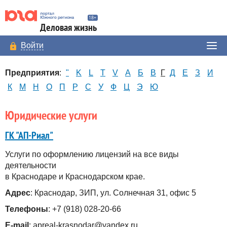
Деловая жизнь
Войти
Предприятия
:
"
K
L
T
V
А
Б
В
Г
Д
Е
З
И
К
М
Н
О
П
Р
С
У
Ф
Ц
Э
Ю
Юридические услуги
ГК "АП-Риал"
Услуги по оформлению лицензий на все виды
деятельности
в Краснодаре и Краснодарском крае.
Адрес
: Краснодар, ЗИП, ул. Солнечная 31, офис 5
Телефоны
: +7 (918) 028-20-66
E-mail
: apreal-krasnodar@yandex.ru